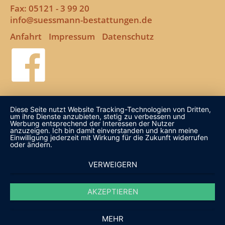
Fax: 05121 - 3 99 20
info@suessmann-bestattungen.de
Navigation
Anfahrt
Impressum
Datenschutz
überspringen
Diese Seite nutzt Website Tracking-Technologien von Dritten,
um ihre Dienste anzubieten, stetig zu verbessern und
Werbung entsprechend der Interessen der Nutzer
anzuzeigen. Ich bin damit einverstanden und kann meine
Einwilligung jederzeit mit Wirkung für die Zukunft widerrufen
oder ändern.
VERWEIGERN
AKZEPTIEREN
MEHR